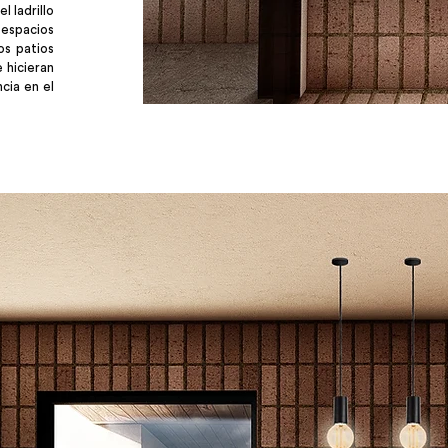
l ladrillo
espacios
os patios
 hicieran
ncia en el