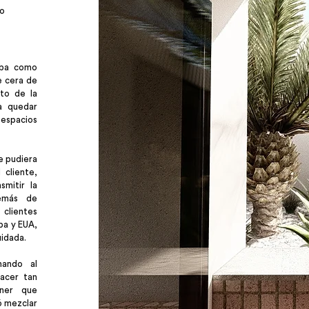
vo
aba como
e cera de
nto de la
a quedar
espacios
e pudiera
 cliente,
smitir la
emás de
 clientes
pa y EUA,
uidada.
hando al
hacer tan
ener que
ó mezclar